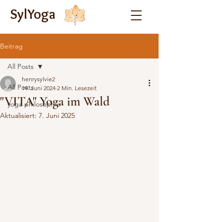
SylYoga
Beitrag
All Posts
henrysylvie2
All Posts
19. Juni 2024
2 Min. Lesezeit
"VITA" Yoga im Wald
yoga philosophie
Aktualisiert:
7. Juni 2025