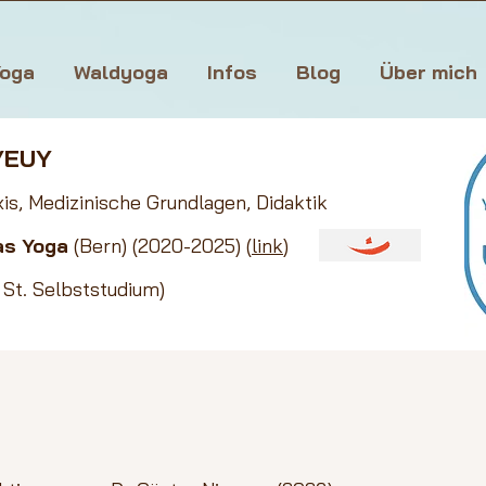
oga
Waldyoga
Infos
Blog
Über mich
H/EUY
xis, Medizinische Grundlage
n
,
Didaktik
as Yoga
(Bern) (2020-2025) (
link
)
 St. Selbststudium)