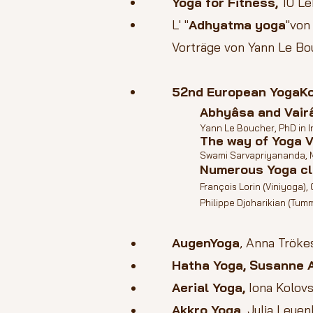
Yoga for Fitness,
10 Le
L' "
Adhyatma yoga
"von
Vorträge von Yann Le Bo
52nd European YogaK
Abhyâsa and Vairâ
Yann Le Boucher, PhD in I
The way of Yoga V
Swami Sarvapriyananda, Mi
​Numerous Yoga c
François Lorin (Viniyoga),
Philippe Djoharikian (Tumm
AugenYoga
, Anna Tröke
Hatha Yoga, Susanne
Aerial Yoga
,
Iona Kolovs
Akkro Yoga,
Julia Leuen