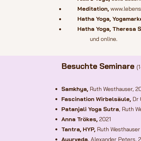
Meditation,
www.lebens
Hatha Yoga, Yogamark
Hatha Yoga, The
resa 
und online.
Besuchte Seminare
(
Samkhya,
Ruth Westhauser, 2
Fascination Wirbelsäule,
Dr 
Patanjali Yoga Sutra
, Ruth W
Anna Trökes,
2021
Tantra, HYP,
Ruth Westhauser 
Ayurveda,
Alexander Peters, 