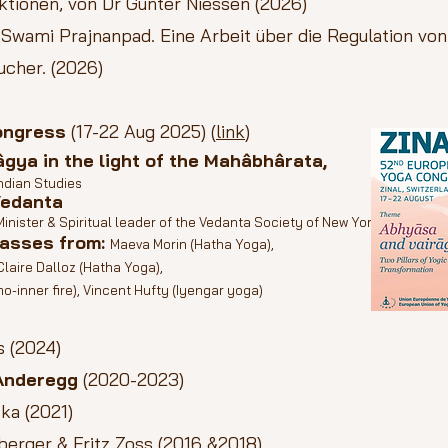
ktionen, von Dr Günter Niessen (2026)
 Swami Prajnanpad. Eine Arbeit über die Regulation vo
ucher. (2026)
ongress
(17-22 Aug 2025)
(
link
)
gya in the light of the Mahâbhârata,
ndian Studies
edanta​
nister & Spiritual leader of the Vedanta Society of New York
lasses from:
Maeva Morin (Hatha Yoga),
 Claire Dalloz (Hatha Yoga),
o-inner fire), Vincent Hufty (Iyengar yoga)
s (2024)
 Anderegg
(2020-2023)
ka (2021)
berger & Fritz Zoss (2016 &2018)